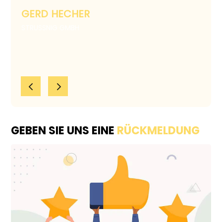
MMA
GERD HECHER
PUBLI
STRUSSNIG GMBH
4
5
GEBEN SIE UNS EINE
RÜCKMELDUNG