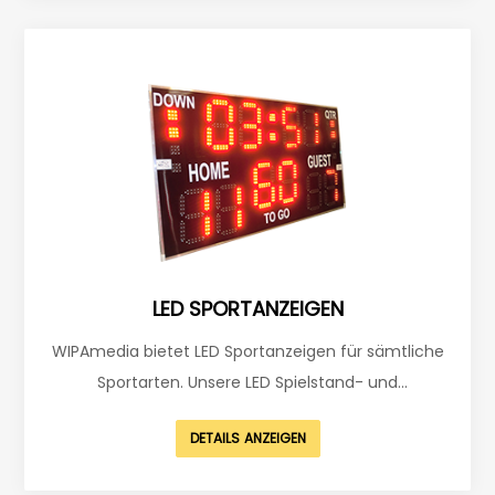
LED SPORTANZEIGEN
WIPAmedia bietet LED Sportanzeigen für sämtliche
Sportarten. Unsere LED Spielstand- und
Sportanzeigen sind auf Grund des ausgezeichneten
DETAILS ANZEIGEN
Preis-Leistungsverhältnisses für jede Vereinsgröße
erschwinglich. Ausgestattet mit einer Kabel- oder