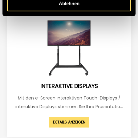
nächste Stufe gehoben und auf zukünftige
Ablehnen
Entwicklungen ausgerichtet.
INTERAKTIVE DISPLAYS
Mit den e-Screen interaktiven Touch-Displays /
interaktive Displays stimmen Sie Ihre Präsentation
ganz auf Ihre persönlichen Vorstellungen ab. Unsere
DETAILS ANZEIGEN
e-Screens sind nämlich mit einer hochpräzisen
Multitouch-Sensortechnik ausgestattet und lassen