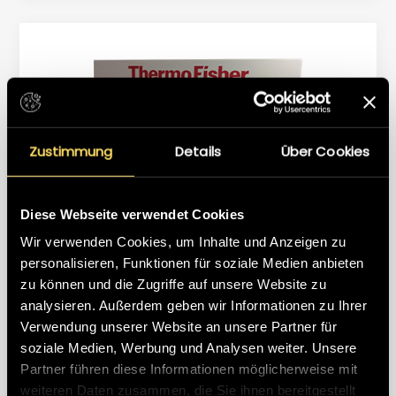
sonnenlichttauglich, vandalensicher und oder mit
Touchscreen erhältlich.
Zustimmung
Details
Über Cookies
Diese Webseite verwendet Cookies
Wir verwenden Cookies, um Inhalte und Anzeigen zu
SONDERANFERTIGUNGEN
personalisieren, Funktionen für soziale Medien anbieten
Mit der Erfahrung von über 22 Jahren und einem
zu können und die Zugriffe auf unsere Website zu
leistungsfähigen Team von Ingenieuren,
analysieren. Außerdem geben wir Informationen zu Ihrer
Verwendung unserer Website an unsere Partner für
Entwicklern, Software-Programmierern und
soziale Medien, Werbung und Analysen weiter. Unsere
DETAILS ANZEIGEN
Technikern bieten wir unseren Kunden
Partner führen diese Informationen möglicherweise mit
selbstverständlich auch sämtliche
weiteren Daten zusammen, die Sie ihnen bereitgestellt