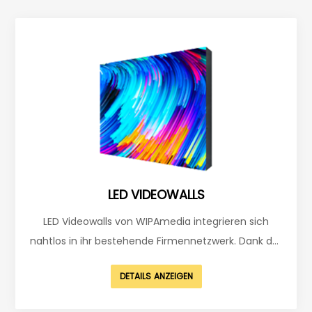
LED VIDEOWALLS
LED Videowalls von WIPAmedia integrieren sich
nahtlos in ihr bestehende Firmennetzwerk. Dank der
fortschrittlichen Technologie weisen WIPAmedia
DETAILS ANZEIGEN
Videowalls eine Vielzahl an Vorteilen gegenüber
Konkurrenzprodukten auf. Herausragende