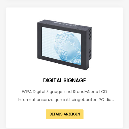
Einbauvariante) geliefert. Selbstverständlich
können individuell verschiedene
Darstellungsvarianten gefertigt werden.
DIGITAL SIGNAGE
WIPA Digital Signage sind Stand-Alone LCD
Informationsanzeigen inkl. eingebauten PC die
mittels einer einfachen umfangreichen Software
DETAILS ANZEIGEN
über Firmenetzwerk (oder PC bzw. Notebook)
besendet und gewartet werden. WDS sind optional