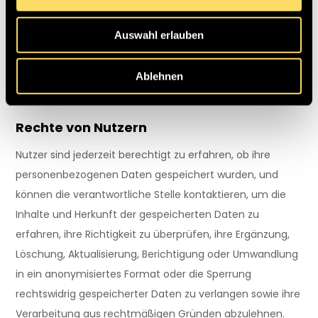
enthaltene Informationen
Auswahl erlauben
Weitere Informationen über die Erhebung oder
Verarbeitung von personenbezogenen Daten können
Ablehnen
jederzeit von der verantwortlichen Stelle über die
angegebenen Kontaktangaben angefordert werden.
Rechte von Nutzern
Nutzer sind jederzeit berechtigt zu erfahren, ob ihre
personenbezogenen Daten gespeichert wurden, und
können die verantwortliche Stelle kontaktieren, um die
Inhalte und Herkunft der gespeicherten Daten zu
erfahren, ihre Richtigkeit zu überprüfen, ihre Ergänzung,
Löschung, Aktualisierung, Berichtigung oder Umwandlung
in ein anonymisiertes Format oder die Sperrung
rechtswidrig gespeicherter Daten zu verlangen sowie ihre
Verarbeitung aus rechtmäßigen Gründen abzulehnen.