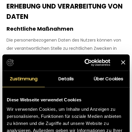
ERHEBUNG UND VERARBEITUNG VON
DATEN
Rechtliche Maßnahmen
Die personenbezogenen Daten des Nutzers können von
der verantwortlichen Stelle zu rechtlichen Zwecken in
gerichtlichen Verfahren oder vor möglichen Klagen
verwendet werden, die sich daraus ergeben, dass diese
Website oder die dazugehörigen Dienste nicht
Zustimmung
Details
Über Cookies
ordnungsgemäß genutzt wurden.
Der Nutzer ist sich dessen bewusst, dass die
Diese Webseite verwendet Cookies
verantwortliche Stelle von den Behörden zur Herausgabe
Wir verwenden Cookies, um Inhalte und Anzeigen zu
von personenbezogenen Daten aufgefordert werden
personalisieren, Funktionen für soziale Medien anbieten
könnte.
zu können und die Zugriffe auf unsere Website zu
Weitere Informationen über die
analysieren. Außerdem geben wir Informationen zu Ihrer