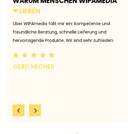
WARUM MENSCHEN WIPAMEDIA
❤ LIEBEN
Über WIPAmedia fällt mir ein: Kompetente und
Danke 
freundliche Beratung, schnelle Lieferung und
Rat un
hervorragende Produkte. Wir sind sehr zufrieden.
MMA
GERD HECHER
PUBLI
STRUSSNIG GMBH
4
5