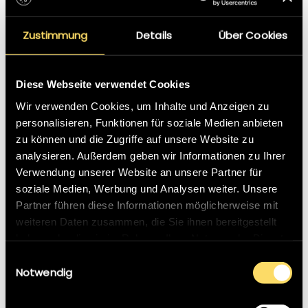
Zustimmung
Details
Über Cookies
Diese Webseite verwendet Cookies
Wir verwenden Cookies, um Inhalte und Anzeigen zu
personalisieren, Funktionen für soziale Medien anbieten
SPIELSTANDANZEIGEN WEITHIN LESBAR!
zu können und die Zugriffe auf unsere Website zu
von
WIPAmedia
|
Allgemein
analysieren. Außerdem geben wir Informationen zu Ihrer
Verwendung unserer Website an unsere Partner für
Spielstandanzeigen von WIPAmedia sind preiswert,
soziale Medien, Werbung und Analysen weiter. Unsere
langlebig, bei direktem Sonnenlicht klar ablesbar und
Partner führen diese Informationen möglicherweise mit
weithin lesbar. Wir liefern Spielstandanzeigen für die
weiteren Daten zusammen, die Sie ihnen bereitgestellt
meisten Sportarten.
haben oder die sie im Rahmen Ihrer Nutzung der Dienste
gesammelt haben.
Einwilligungsauswahl
Weit über hundert Sportvereine in Österreich,
Notwendig
Deutschland und der Schweiz verwenden
Spielstandanzeigen von WIPAmedia..