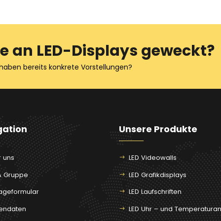
se an LED-Displays geweckt?
haben bereits konkrete Vorstellungen?
gation
Unsere Produkte
 uns
LED Videowalls
A Gruppe
LED Grafikdisplays
ageformular
LED Laufschriften
mendaten
LED Uhr – und Temperatura