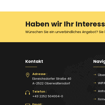
Haben wir Ihr Interes
Wünschen Sie ein unverbindliches Angebot? Sie 
Kontakt
Navi
Adresse :
Über
Ebreichsdorfer Straße 40
WIP
A-2522 Oberwaltersdorf
Anfr
Telefon :
+43 2252 504004-0
Fir
Email :