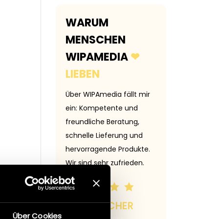
WARUM
MENSCHEN
WIPAMEDIA
❤
LIEBEN
t 🙂
Über WIPAmedia fällt mir
Danke für den tol
ein: Kompetente und
Service und dass i
freundliche Beratung,
mit Rat und Tat zu
ER FRITZ
schnelle Lieferung und
steht. Das schätze
hervorragende Produkte.
sehr.
Wir sind sehr zufrieden.
MMAG. PETR
GERD HECHER
ZACHA-FELB
Über Cookies