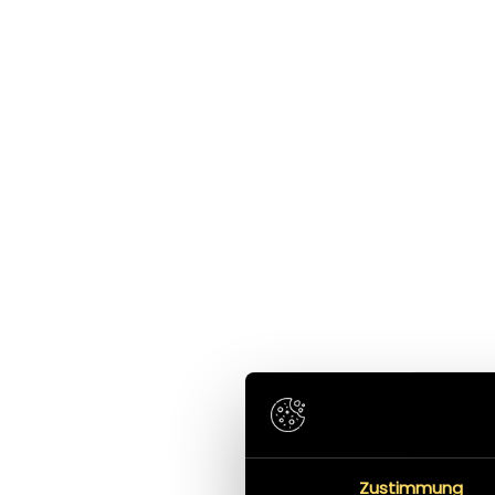
In Bezug auf die
Beratung und Service s
Zusammenarbeit mit
top!
WIPAmedia können wir nur
Positives berichten. Wir
sind sehr zufrieden mit
MAG. VERONIKA
der Abwicklung unseres
KÄRLE-HAID
Geschäfts. Der
LICHTHAUS HAID GMBH
Geschäftsführung
möchten wir auf diesem
Zustimmung
Weg unseren besonderen