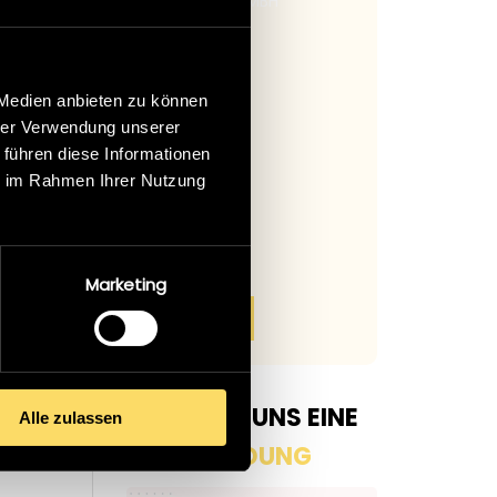
STRUSSNIG GMBH
PUBLICA WERBUNG
CONSULTING GMB
 Medien anbieten zu können
hrer Verwendung unserer
 führen diese Informationen
ie im Rahmen Ihrer Nutzung
Marketing
4
5
GEBEN SIE UNS EINE
Alle zulassen
RÜCKMELDUNG